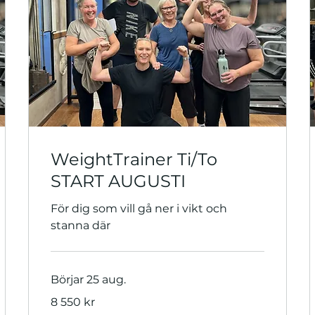
WeightTrainer Ti/To
START AUGUSTI
För dig som vill gå ner i vikt och
stanna där
Börjar 25 aug.
8 550
8 550 kr
svenska
kronor