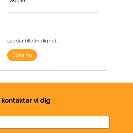
1 800 kr
svenska
kronor
Laddar tillgänglighet...
Boka nu
 kontaktar vi dig