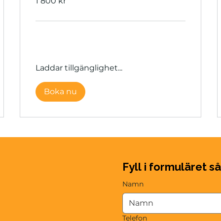
1 800 kr
svenska
kronor
Laddar tillgänglighet...
Boka nu
Fyll i formuläret så
Namn
Telefon