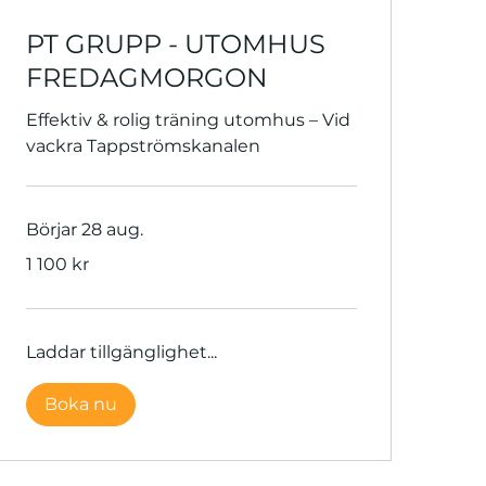
PT GRUPP - UTOMHUS
FREDAGMORGON
Effektiv & rolig träning utomhus – Vid
vackra Tappströmskanalen
Börjar 28 aug.
1 100
1 100 kr
svenska
kronor
Laddar tillgänglighet...
Boka nu