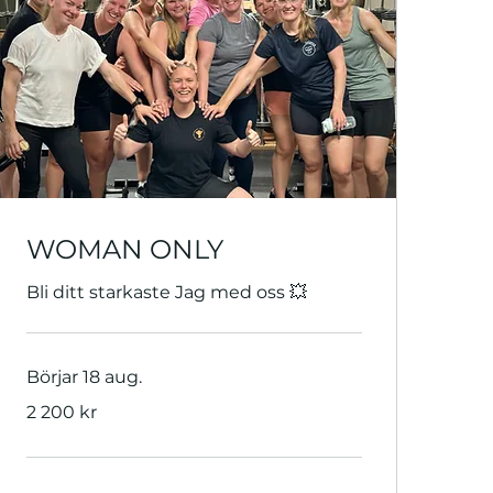
WOMAN ONLY
Bli ditt starkaste Jag med oss 💥
Börjar 18 aug.
2 200
2 200 kr
svenska
kronor