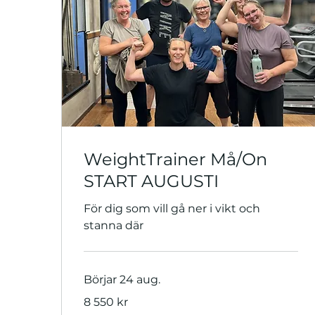
WeightTrainer Må/On
START AUGUSTI
För dig som vill gå ner i vikt och
stanna där
Börjar 24 aug.
8 550
8 550 kr
svenska
kronor