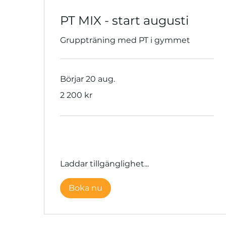
PT MIX - start augusti
Gruppträning med PT i gymmet
Börjar 20 aug.
2 200
2 200 kr
svenska
kronor
Laddar tillgänglighet...
Boka nu