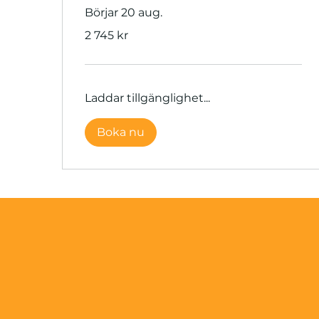
Börjar 20 aug.
2 745
2 745 kr
svenska
kronor
Laddar tillgänglighet...
Boka nu