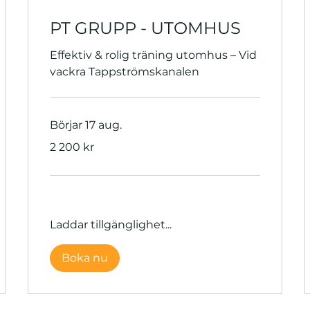
PT GRUPP - UTOMHUS
Effektiv & rolig träning utomhus – Vid
vackra Tappströmskanalen
Börjar 17 aug.
2 200
2 200 kr
svenska
kronor
Laddar tillgänglighet...
Boka nu